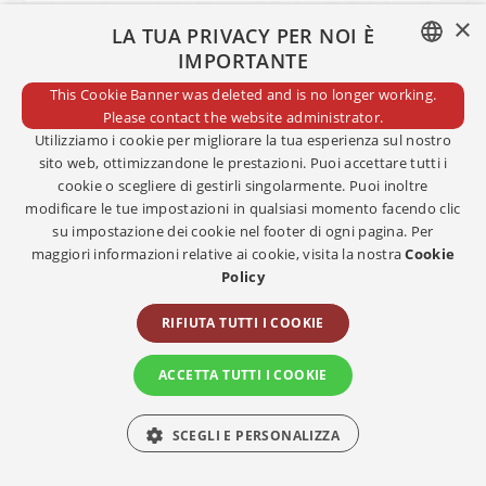
×
LA TUA PRIVACY PER NOI È
IMPORTANTE
ITALIAN
This Cookie Banner was deleted and is no longer working.
Please contact the website administrator.
ENGLISH
Utilizziamo i cookie per migliorare la tua esperienza sul nostro
sito web, ottimizzandone le prestazioni. Puoi accettare tutti i
cookie o scegliere di gestirli singolarmente. Puoi inoltre
modificare le tue impostazioni in qualsiasi momento facendo clic
Cliccando sul pulsante “Conferma” dichiaro di aver letto e
su impostazione dei cookie nel footer di ogni pagina. Per
compreso l'
informativa marketing.
maggiori informazioni relative ai cookie, visita la nostra
Cookie
Policy
Acconsento a ricevere comunicazioni commerciali e
promozionali relative a servizi e prodotti nonché
RIFIUTA TUTTI I COOKIE
messaggi informativi relativi alle attività di marketing,
così come esplicitato nella
Privacy Policy
ACCETTA TUTTI I COOKIE
CONFERMA
SCEGLI E PERSONALIZZA