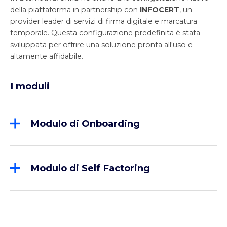
della piattaforma in partnership con
INFOCERT
, un
provider leader di servizi di firma digitale e marcatura
temporale. Questa configurazione predefinita è stata
sviluppata per offrire una soluzione pronta all'uso e
altamente affidabile.
I moduli
Modulo di
Onboarding
Dedicato alla raccolta dei dati e dei documenti
finalizzati alla fase di pre-istruttoria, oltre che alla
gestione della fase di sottoscrizione dei contratti.
Modulo di
Self Factoring
Costituisce un portale disponibile per la clientela
24x7 e consente la gestione delle operatività del
cedente e del debitore ceduto nei confronti del
Factor.