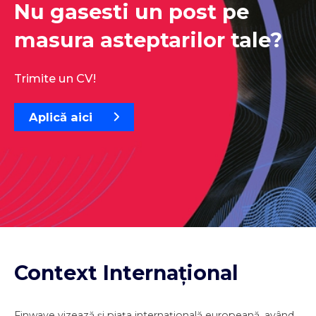
Nu gasesti un post pe
masura asteptarilor tale?
Trimite un CV!
Aplică aici
Context Internațional
Finwave vizează și piața internațională europeană, având