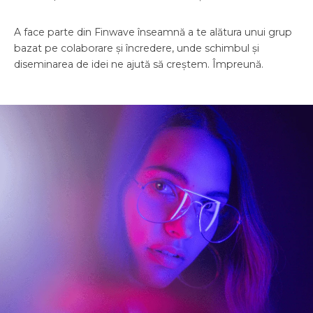
A face parte din Finwave înseamnă a te alătura unui grup
bazat pe colaborare și încredere, unde schimbul și
diseminarea de idei ne ajută să creștem. Împreună.