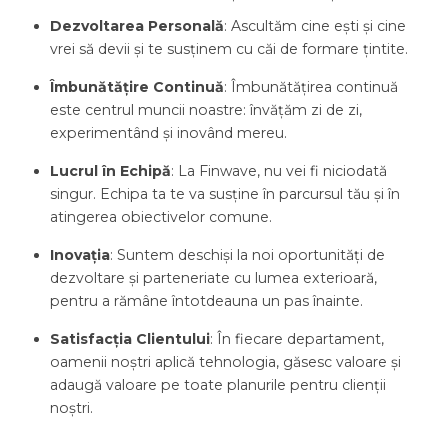
Dezvoltarea Personală
: Ascultăm cine ești și cine
vrei să devii și te susținem cu căi de formare țintite.
Îmbunătățire Continuă
: Îmbunătățirea continuă
este centrul muncii noastre: învățăm zi de zi,
experimentând și inovând mereu.
Lucrul în Echipă
: La Finwave, nu vei fi niciodată
singur. Echipa ta te va susține în parcursul tău și în
atingerea obiectivelor comune.
Inovația
: Suntem deschiși la noi oportunități de
dezvoltare și parteneriate cu lumea exterioară,
pentru a rămâne întotdeauna un pas înainte.
Satisfacția Clientului
: În fiecare departament,
oamenii noștri aplică tehnologia, găsesc valoare și
adaugă valoare pe toate planurile pentru clienții
noștri.