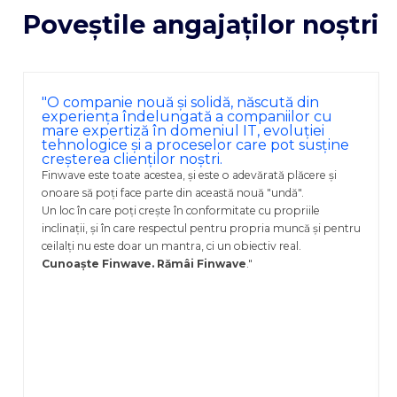
Poveștile angajaților noștri
"O companie nouă și solidă, născută din
experiența îndelungată a companiilor cu
mare expertiză în domeniul IT, evoluției
tehnologice și a proceselor care pot susține
creșterea clienților noștri.
Finwave este toate acestea, și este o adevărată plăcere și
onoare să poți face parte din această nouă "undă".
Un loc în care poți crește în conformitate cu propriile
inclinații, și în care respectul pentru propria muncă și pentru
ceilalți nu este doar un mantra, ci un obiectiv real.
Cunoaște Finwave. Rămâi Finwave
."