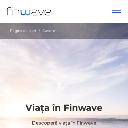
Pagina de start
/
Cariere
Viața în Finwave
Descoperă viața în Finwave