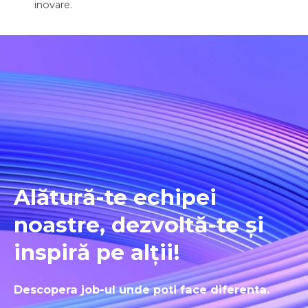
inovare.
Alătură-te echipei
noastre, dezvoltă-te și
inspiră pe alții!
Descopera job-ul unde poti face diferenta.